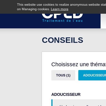
Aller au contenu principal
This website use cookies to realize anonymous website stati
on Managing cookies.
Learn more
CONSEILS
Choisissez une thémat
TOUS (1)
ADOUCISSEU
ADOUCISSEUR