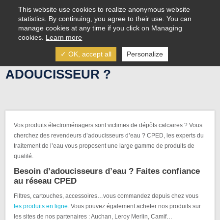
Aller au contenu principal
This website use cookies to realize anonymous website
statistics. By continuing, you agree to their use. You can
manage cookies at any time if you click on Managing
cookies.
Learn more
✓ OK, accept all
Personalize
OÙ ACHETER VOTRE
ADOUCISSEUR ?
Vos produits électroménagers sont victimes de dépôts calcaires ? Vous
cherchez des revendeurs d’adoucisseurs d’eau ? CPED, les experts du
traitement de l’eau vous proposent une large gamme de produits de
qualité.
Besoin d’adoucisseurs d’eau ? Faites confiance
au réseau CPED
Filtres, cartouches, accessoires…vous commandez depuis chez vous
les produits en ligne
. Vous pouvez également acheter nos produits sur
les sites de nos partenaires : Auchan, Leroy Merlin, Camif…